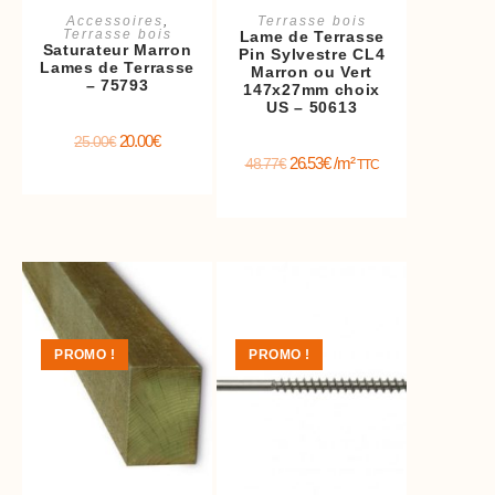
Ajouter au panier
Ajouter au panier
Accessoires
,
Terrasse bois
Terrasse bois
Lame de Terrasse
Saturateur Marron
Pin Sylvestre CL4
Lames de Terrasse
Marron ou Vert
– 75793
147x27mm choix
US – 50613
20.00
€
25.00
€
26.53
€
/m²
48.77
€
TTC
PROMO !
PROMO !