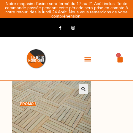
Notre magasin d’usine sera fermé du 17 au 21 Août inclus. Toute
commande passée pendant cette période sera prise en compte à
notre retour, dès le lundi 24 Août. Nous vous remercions de votre
compréhension.
0
PROMO !