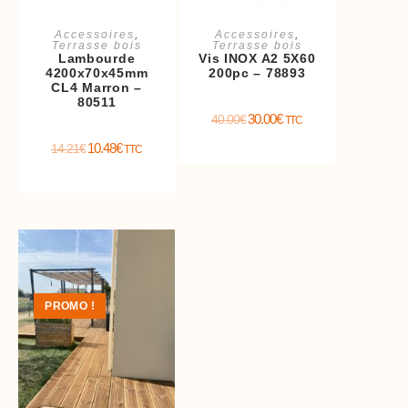
Ajouter au panier
Ajouter au panier
Accessoires
,
Accessoires
,
Terrasse bois
Terrasse bois
Lambourde
Vis INOX A2 5X60
4200x70x45mm
200pc – 78893
CL4 Marron –
80511
30.00
€
40.00
€
TTC
10.48
€
14.21
€
TTC
PROMO !