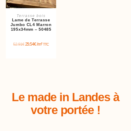
Ajouter au panier
Terrasse bois
Lame de Terrasse
Jumbo CL4 Marron
195x34mm – 50485
29.54
€
/m²
52.91
€
TTC
Le made in Landes à
votre portée !