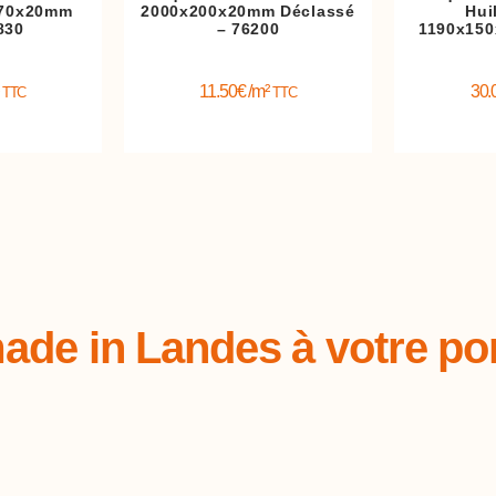
170x20mm
2000x200x20mm Déclassé
Hui
830
– 76200
1190x150
²
11.50
€
/m²
30.
TTC
TTC
ade in Landes à votre por