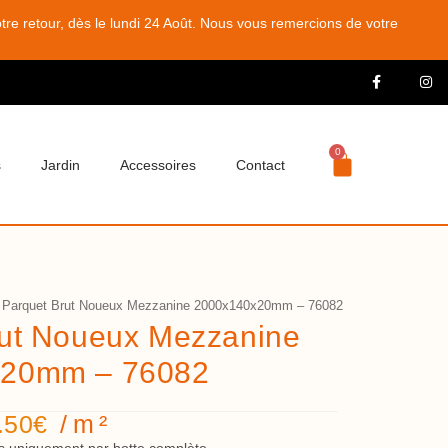
e retour, dès le lundi 24 Août. Nous vous remercions de votre
0
s
Jardin
Accessoires
Contact
Parquet Brut Noueux Mezzanine 2000x140x20mm – 76082
rut Noueux Mezzanine
x20mm – 76082
.50
€
/m²