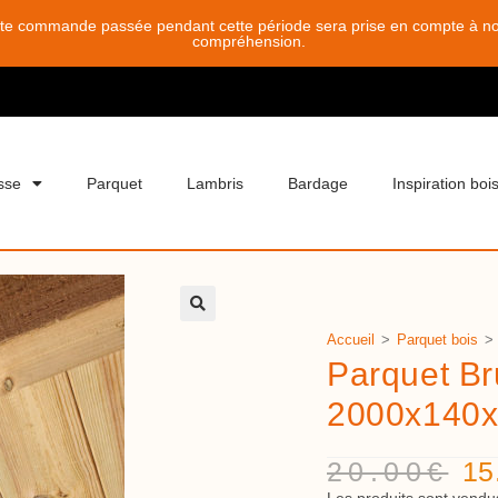
ute commande passée pendant cette période sera prise en compte à notr
compréhension.
sse
Parquet
Lambris
Bardage
Inspiration boi
Accueil
>
Parquet bois
>
Parquet B
2000x140
20.00
€
15