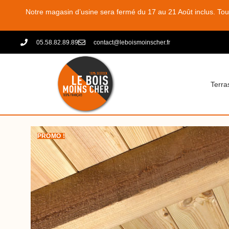
Notre magasin d’usine sera fermé du 17 au 21 Août inclus. To
05.58.82.89.89
contact@leboismoinscher.fr
Terra
PROMO !