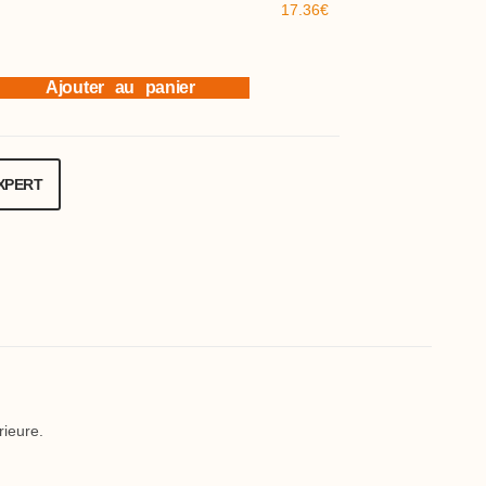
17.36€
Ajouter au panier
XPERT
rieure.