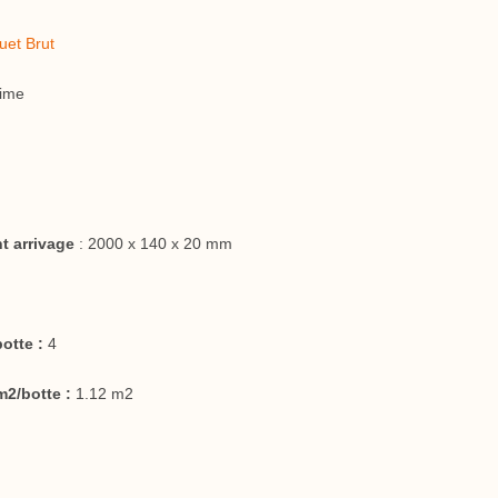
uet Brut
time
t arrivage
: 2000 x 140 x 20 mm
otte :
4
2/botte :
1.12 m2