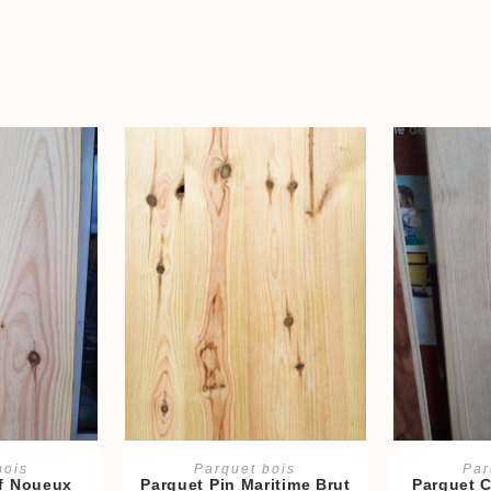
panier
Ajouter au panier
Ajout
bois
Parquet bois
Par
f Noueux
Parquet Pin Maritime Brut
Parquet C