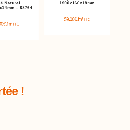
lé Naturel
1900x160x18mm
x14mm – 88764
59.00
€
/m²
TTC
00
€
/m²
TTC
tée !