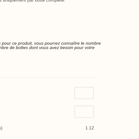
s uniquement par botte complète.
che pour ce produit, vous pourrez connaître le nombre
bre de bottes dont vous avez besoin pour votre
m)
1.12