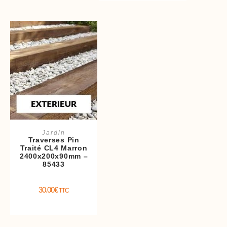
Ajouter au panier
Jardin
Traverses Pin
Traité CL4 Marron
2400x200x90mm –
85433
30.00
€
TTC