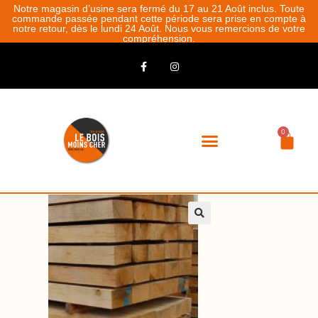
Notre magasin d’usine sera fermé du 17 au 21 Août inclus. Toute
commande passée pendant cette période sera prise en compte à
notre retour, dès le lundi 24 Août. Nous vous remercions de votre
compréhension.
0