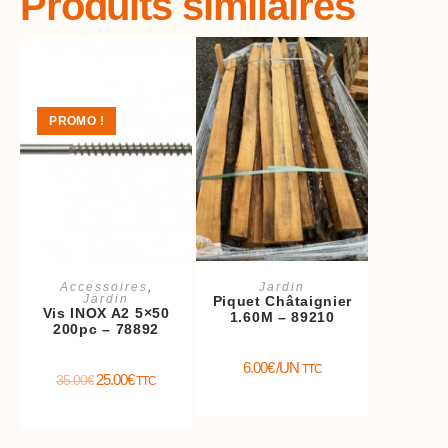
Produits similaires
PROMO !
Ajouter au panier
Ajouter au panier
Accessoires
,
Jardin
Jardin
Piquet Châtaignier
Vis INOX A2 5×50
1.60M – 89210
200pc – 78892
6.00
€
/UN
TTC
25.00
€
35.00
€
TTC