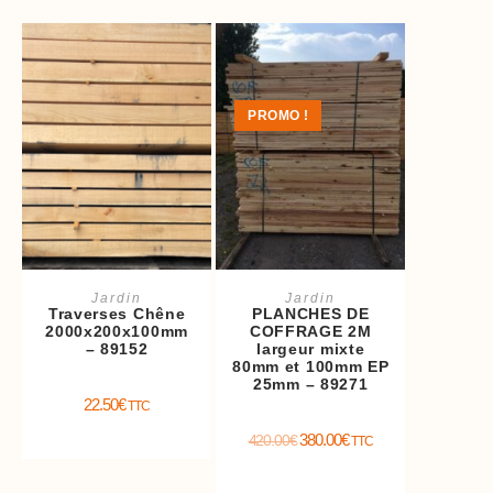
PROMO !
Ajouter au panier
Ajouter au panier
Jardin
Jardin
Traverses Chêne
PLANCHES DE
2000x200x100mm
COFFRAGE 2M
– 89152
largeur mixte
80mm et 100mm EP
25mm – 89271
22.50
€
TTC
380.00
€
420.00
€
TTC