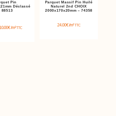
rquet Pin
Parquet Massif Pin Huilé
x21mm Déclassé
Naturel 2nd CHOIX
– 88513
2000x170x20mm – 74358
24.00
€
/m²
TTC
10.00
€
/m²
TTC