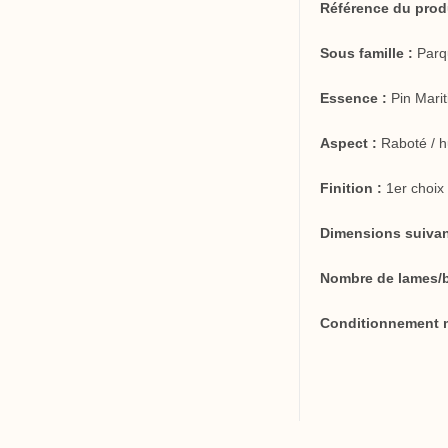
Référence du produ
Sous famille :
Parq
Essence :
Pin Mari
Aspect :
Raboté / h
Finition :
1er choix 
Dimensions suivan
Nombre de lames/b
Conditionnement m