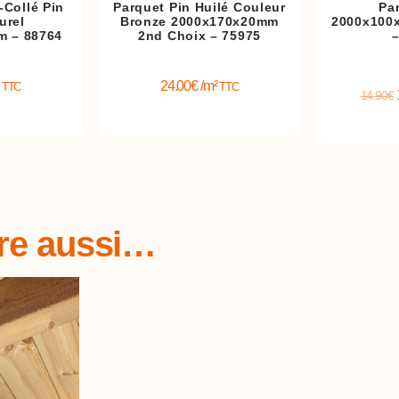
-Collé Pin
Parquet Pin Huilé Couleur
Pa
urel
Bronze 2000x170x20mm
2000x100
m – 88764
2nd Choix – 75975
²
24.00
€
/m²
TTC
TTC
14.90
€
tre aussi…