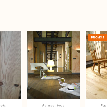
PROMO !
panier
Ajouter au panier
Ajout
bois
Parquet bois
Par