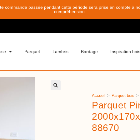
ute commande passée pendant cette période sera prise en compte à notr
compréhension.
sse
Parquet
Lambris
Bardage
Inspiration boi
Accueil
>
Parquet bois
>
Parquet Pi
2000x170x
88670