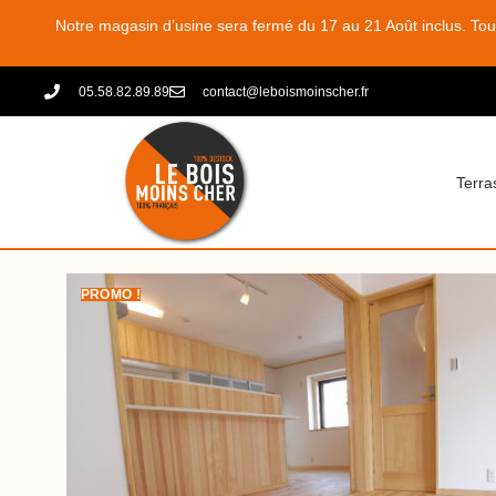
Notre magasin d’usine sera fermé du 17 au 21 Août inclus. To
05.58.82.89.89
contact@leboismoinscher.fr
Terra
PROMO !