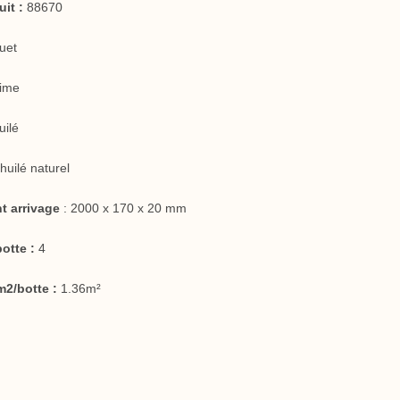
it :
88670
uet
time
uilé
huilé naturel
t arrivage
: 2000 x 170 x 20 mm
otte :
4
2/botte :
1.36m²