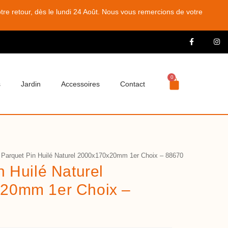
e retour, dès le lundi 24 Août. Nous vous remercions de votre
0
s
Jardin
Accessoires
Contact
Parquet Pin Huilé Naturel 2000x170x20mm 1er Choix – 88670
n Huilé Naturel
20mm 1er Choix –