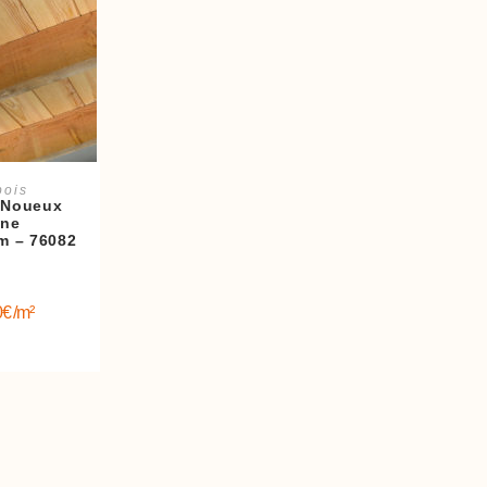
panier
bois
 Noueux
ine
m – 76082
0
€
/m²