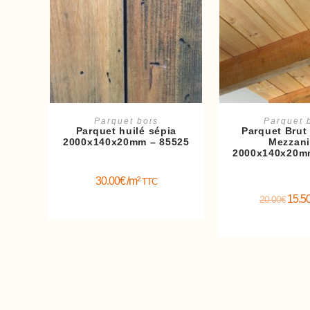
Ajouter au panier
Ajouter au 
Parquet bois
Parquet 
Parquet huilé sépia
Parquet Brut
2000x140x20mm – 85525
Mezzan
2000x140x20m
30.00
€
/m²
TTC
15.5
20.00
€