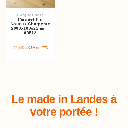
Ajouter au panier
Parquet bois
Parquet Pin
Noueux Charpente
2000x100x21mm –
88512
15.50
€
/m²
22.50
€
TTC
Le made in Landes à
votre portée !