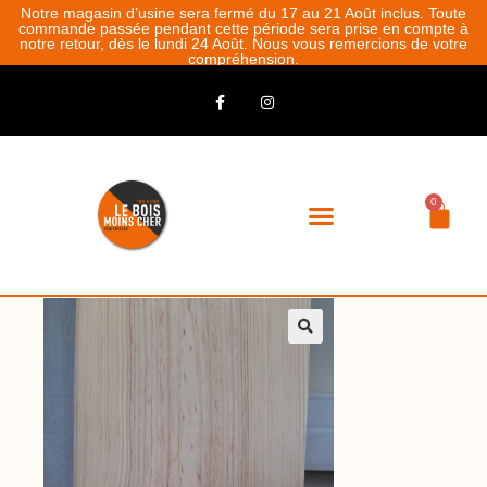
Notre magasin d’usine sera fermé du 17 au 21 Août inclus. Toute
commande passée pendant cette période sera prise en compte à
notre retour, dès le lundi 24 Août. Nous vous remercions de votre
compréhension.
0