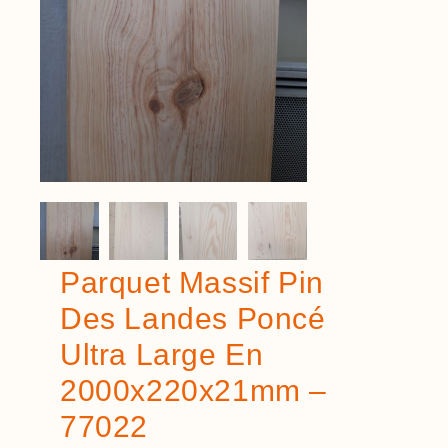
Parquet Massif Pin
Des Landes Poncé
Ultra Large En
2000x220x21mm –
77022