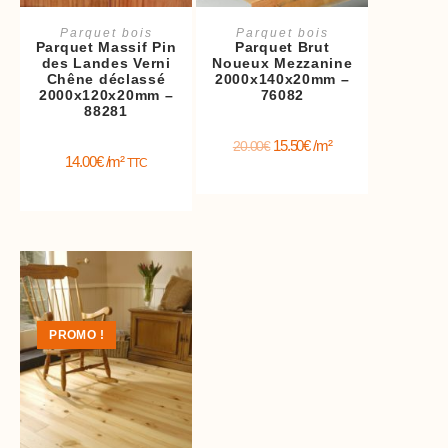
Ajouter au panier
Ajouter au panier
Parquet bois
Parquet bois
Parquet Massif Pin
Parquet Brut
des Landes Verni
Noueux Mezzanine
Chêne déclassé
2000x140x20mm –
2000x120x20mm –
76082
88281
15.50
€
/m²
20.00
€
14.00
€
/m²
TTC
PROMO !