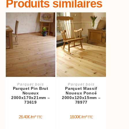
Produits similaires
Ajouter au panier
Ajouter au panier
Parquet bois
Parquet bois
Parquet Pin Brut
Parquet Massif
Noueux
Noueux Poncé
2000x170x21mm –
2000x120x15mm –
73619
78977
26.40
€
/m²
18.00
€
/m²
TTC
TTC