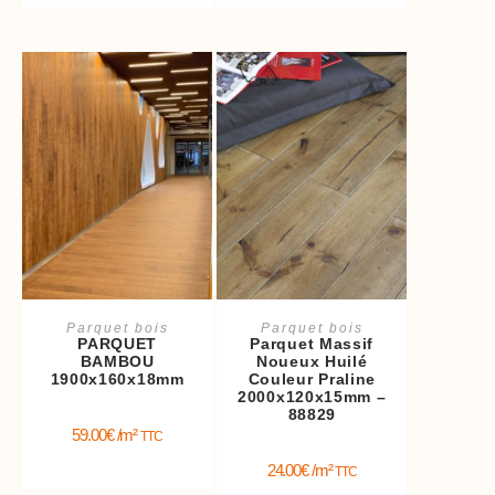
Ajouter au panier
Ajouter au panier
Parquet bois
Parquet bois
PARQUET
Parquet Massif
BAMBOU
Noueux Huilé
1900x160x18mm
Couleur Praline
2000x120x15mm –
88829
59.00
€
/m²
TTC
24.00
€
/m²
TTC