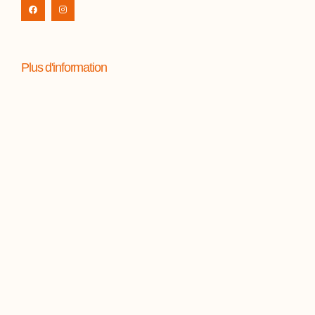
Plus d'information
Commande, retrait et livraison
Qui sommes-nous
Blog
Nous contacter
Mentions légales
Conditions générales de vente