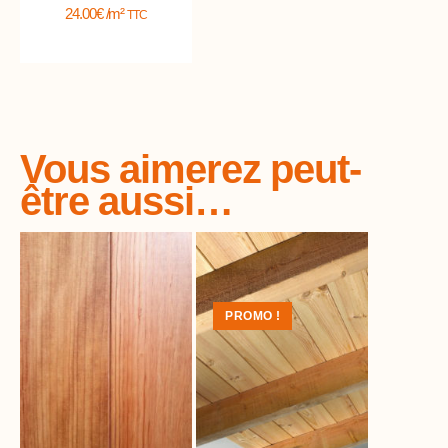
24.00
€
/m²
TTC
Vous aimerez peut-
être aussi…
PROMO !